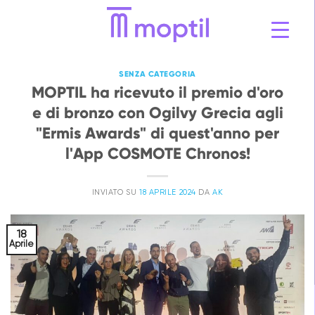
Vai
al
contenuto
SENZA CATEGORIA
MOPTIL ha ricevuto il premio d'oro
e di bronzo con Ogilvy Grecia agli
"Ermis Awards" di quest'anno per
l'App COSMOTE Chronos!
INVIATO SU
18 APRILE 2024
DA
AK
18
Aprile