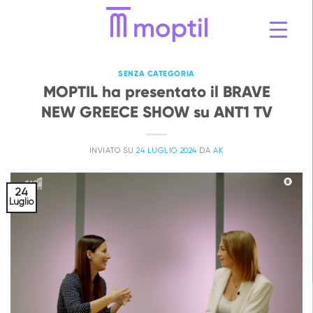
Vai
al
contenuto
SENZA CATEGORIA
MOPTIL ha presentato il BRAVE
NEW GREECE SHOW su ANT1 TV
INVIATO SU
24 LUGLIO 2024
DA
AK
24
Luglio