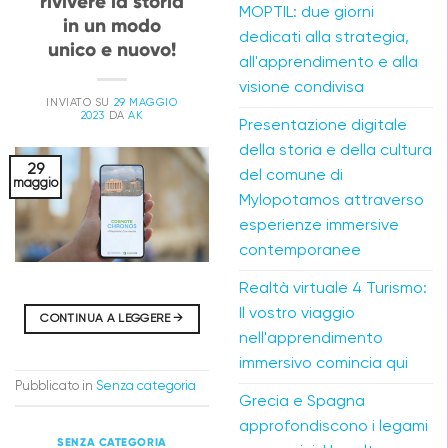
rivivere la storia
MOPTIL: due giorni
in un modo
dedicati alla strategia,
unico e nuovo!
all'apprendimento e alla
visione condivisa
INVIATO SU
29 MAGGIO
2023
DA
AK
Presentazione digitale
della storia e della cultura
29
del comune di
maggio
Mylopotamos attraverso
esperienze immersive
contemporanee
Realtà virtuale 4 Turismo:
Il vostro viaggio
CONTINUA A LEGGERE
→
nell'apprendimento
immersivo comincia qui
Pubblicato in
Senza categoria
Grecia e Spagna
approfondiscono i legami
SENZA CATEGORIA