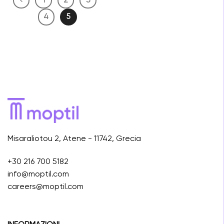
1
2
3
4
5
Misaraliotou 2, Atene - 11742, Grecia
+30 216 700 5182
info@moptil.com
careers@moptil.com