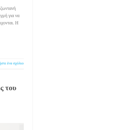
 ζωντανή
γμή για να
ρχονται. Η
στε ένα σχόλιο
ς του