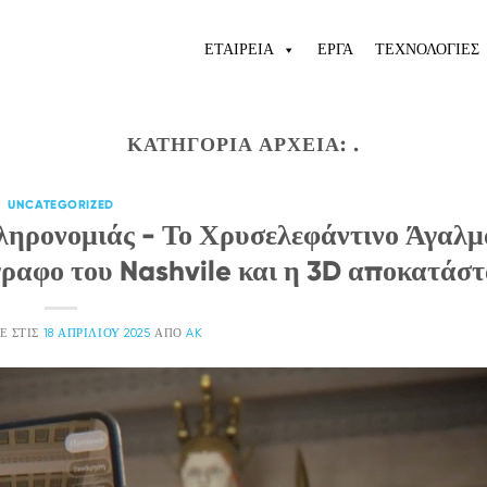
ΕΤΑΙΡΕΙΑ
ΕΡΓΑ
ΤΕΧΝΟΛΟΓΙΕΣ
ΚΑΤΗΓΟΡΊΑ ΑΡΧΕΊΑ:
.
UNCATEGORIZED
ηρονομιάς - Το Χρυσελεφάντινο Άγαλμ
γραφο του Nashvile και η 3D αποκατάσ
Ε ΣΤΙΣ
18 ΑΠΡΙΛΊΟΥ 2025
ΑΠΌ
AK