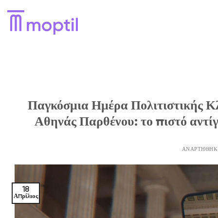
Μετάβαση
στο
περιεχόμενο
Παγκόσμια Ημέρα Πολιτιστικής Κλ
Αθηνάς Παρθένου: το πιστό αντί
ΑΝΑΡΤΉΘΗΚ
18
Απρίλιος