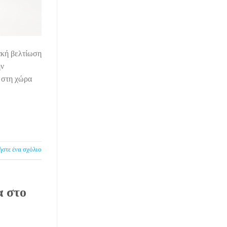
ακή βελτίωση
ην
 στη χώρα
στε ένα σχόλιο
α στο