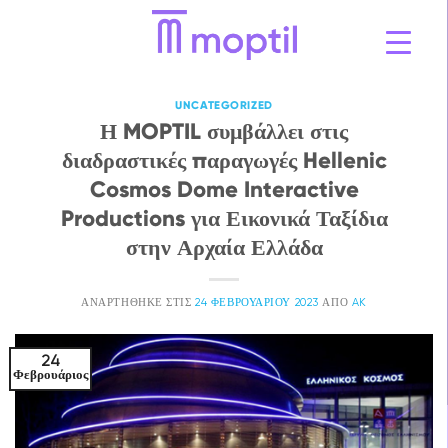
Μετάβαση
στο
περιεχόμενο
UNCATEGORIZED
Η MOPTIL συμβάλλει στις
διαδραστικές παραγωγές Hellenic
Cosmos Dome Interactive
Productions για Εικονικά Ταξίδια
στην Αρχαία Ελλάδα
ΑΝΑΡΤΉΘΗΚΕ ΣΤΙΣ
24 ΦΕΒΡΟΥΑΡΊΟΥ 2023
ΑΠΌ
AK
24
Φεβρουάριος