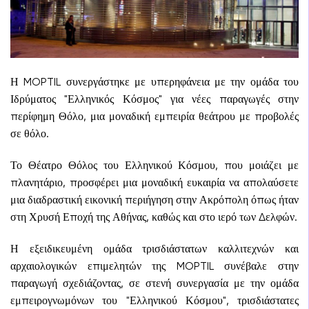
Η MOPTIL συνεργάστηκε με υπερηφάνεια με την ομάδα του
Ιδρύματος "Ελληνικός Κόσμος" για νέες παραγωγές στην
περίφημη Θόλο, μια μοναδική εμπειρία θεάτρου με προβολές
σε θόλο.
Το Θέατρο Θόλος του Ελληνικού Κόσμου, που μοιάζει με
πλανητάριο, προσφέρει μια μοναδική ευκαιρία να απολαύσετε
μια διαδραστική εικονική περιήγηση στην Ακρόπολη όπως ήταν
στη Χρυσή Εποχή της Αθήνας, καθώς και στο ιερό των Δελφών.
Η εξειδικευμένη ομάδα τρισδιάστατων καλλιτεχνών και
αρχαιολογικών επιμελητών της MOPTIL συνέβαλε στην
παραγωγή σχεδιάζοντας, σε στενή συνεργασία με την ομάδα
εμπειρογνωμόνων του "Ελληνικού Κόσμου", τρισδιάστατες