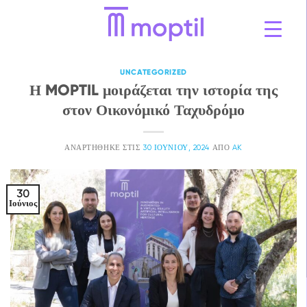
Μετάβαση
στο
περιεχόμενο
UNCATEGORIZED
Η MOPTIL μοιράζεται την ιστορία της
στον Οικονόμικό Ταχυδρόμο
ΑΝΑΡΤΉΘΗΚΕ ΣΤΙΣ
30 ΙΟΥΝΊΟΥ, 2024
ΑΠΌ
AK
30
Ιούνιος