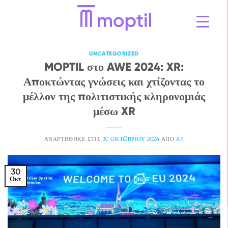
Μετάβαση
στο
περιεχόμενο
UNCATEGORIZED
MOPTIL στο AWE 2024: XR:
Αποκτώντας γνώσεις και χτίζοντας το
μέλλον της πολιτιστικής κληρονομιάς
μέσω XR
ΑΝΑΡΤΉΘΗΚΕ ΣΤΙΣ
30 ΟΚΤΩΒΡΊΟΥ 2024
ΑΠΌ
AK
30
Οκτ